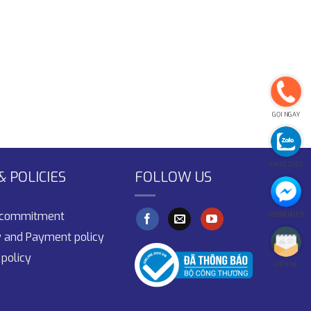
GỌI NGAY
CHAT ZALO
 POLICIES
FOLLOW US
y commitment
MESSENGER
y and Payment policy
policy
LIÊN HỆ