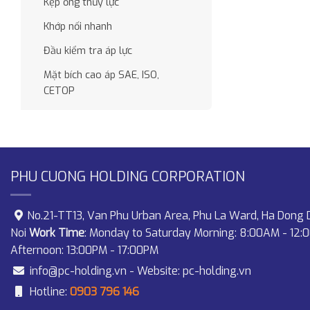
Kẹp ống thủy lực
Khớp nối nhanh
Đầu kiểm tra áp lực
Mặt bích cao áp SAE, ISO,
CETOP
PHU CUONG HOLDING CORPORATION
No.21-TT13, Van Phu Urban Area, Phu La Ward, Ha Dong D
Noi
Work Time
: Monday to Saturday Morning: 8:00AM - 12:
Afternoon: 13:00PM - 17:00PM
info@pc-holding.vn
- Website:
pc-holding.vn
Hotline:
0903 796 146