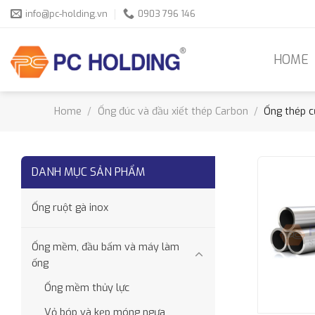
Skip
info@pc-holding.vn
0903 796 146
to
content
HOME
Home
/
Ống đúc và đầu xiết thép Carbon
/
Ống thép c
DANH MỤC SẢN PHẨM
Ống ruột gà inox
Ống mềm, đầu bấm và máy làm
ống
Ống mềm thủy lực
Vỏ bóp và kẹp móng ngựa