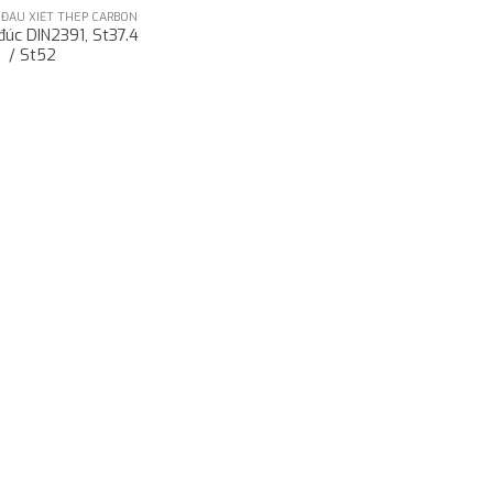
 ĐẦU XIẾT THÉP CARBON
đúc DIN2391, St37.4
/ St52