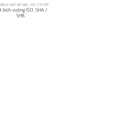
BÍCH CAO ÁP SAE, ISO, CETOP
 bích vuông ISO, SHA /
SHB