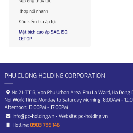
Kẹp ống thủy lực
Khớp nối nhanh
Đầu kiểm tra áp lực
Mặt bích cao áp SAE, ISO,
CETOP
PHU CUONG HOLDING CORPORATION
No.21-TT13, Van Phu Urban Area, Phu La Ward, Ha Dong D
Noi
Work Time
: Monday to Saturday Morning: 8:00AM - 12:
Afternoon: 13:00PM - 17:00PM
info@pc-holding.vn
- Website:
pc-holding.vn
Hotline:
0903 796 146