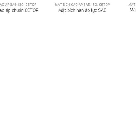
AO ÁP SAE, ISO, CETOP
MẶT BÍCH CAO ÁP SAE, ISO, CETOP
MẶT 
Mặt
cao áp chuẩn CETOP
Mặt bích hàn áp lực SAE