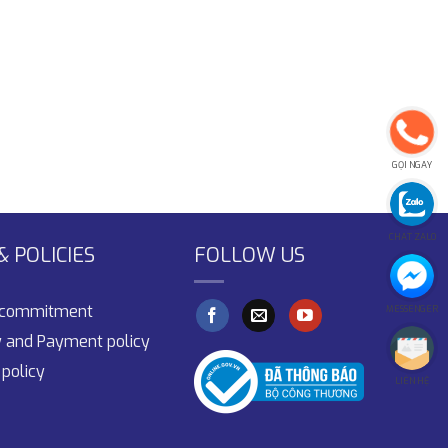
GỌI NGAY
CHAT ZALO
 POLICIES
FOLLOW US
y commitment
MESSENGER
y and Payment policy
policy
LIÊN HỆ