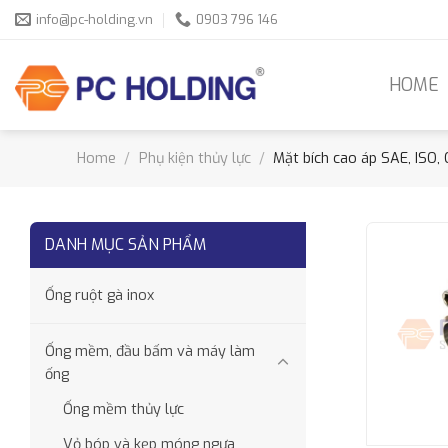
Skip
info@pc-holding.vn
0903 796 146
to
content
HOME
Home
/
Phụ kiện thủy lực
/
Mặt bích cao áp SAE, ISO,
DANH MỤC SẢN PHẨM
Ống ruột gà inox
Ống mềm, đầu bấm và máy làm
ống
Ống mềm thủy lực
Vỏ bóp và kẹp móng ngựa