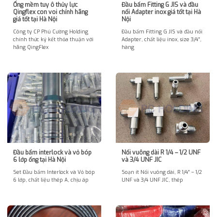
Ống mềm tuy ô thủy lực
Đầu bấm Fitting G JIS và đầu
Qingflex con voi chính hãng
nối Adapter inox giá tốt tại Hà
giá tốt tại Hà Nội
Nội
Công ty CP Phú Cường Holding
Đầu bấm Fitting G JIS và đầu nối
chính thức ký kết thỏa thuận với
Adapter, chất liệu inox, size 3/4″,
hãng QingFlex
hàng
Đầu bấm interlock và vỏ bóp
Nối vuông dài R 1/4 – 1/2 UNF
6 lớp ống tại Hà Nội
và 3/4 UNF JIC
Set Đầu bấm Interlock và Vỏ bóp
Soạn ít Nối vuông dài, R 1/4″ – 1/2
6 lớp, chất liệu thép A, chịu áp
UNF và 3/4 UNF JIC, thép