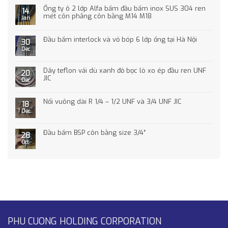
Ống ty ô 2 lớp Alfa bấm đầu bấm inox SUS 304 ren
14
mét côn phẳng côn bằng M14 M18
Jan
Đầu bấm interlock và vỏ bóp 6 lớp ống tại Hà Nội
30
Dec
Dây teflon vải dù xanh đỏ bọc lò xo ép đầu ren UNF
20
JIC
Dec
Nối vuông dài R 1/4 – 1/2 UNF và 3/4 UNF JIC
18
Dec
Đầu bấm BSP côn bằng size 3/4″
28
Oct
PHU CUONG HOLDING CORPORATION