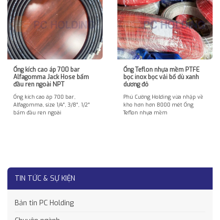
Ống kích cao áp 700 bar
Ống Teflon nhựa mềm PTFE
Alfagomma Jack Hose bấm
bọc inox bọc vải bố dù xanh
đầu ren ngoài NPT
dương đỏ
Ống kích cao áp 700 bar,
Phú Cường Holding vừa nhập về
Alfagomma, size 1/4″, 3/8″, 1/2″
kho hơn hơn 8000 mét Ống
bấm đầu ren ngoài
Teflon nhựa mềm
TIN TỨC & SỰ KIỆN
Bản tin PC Holding