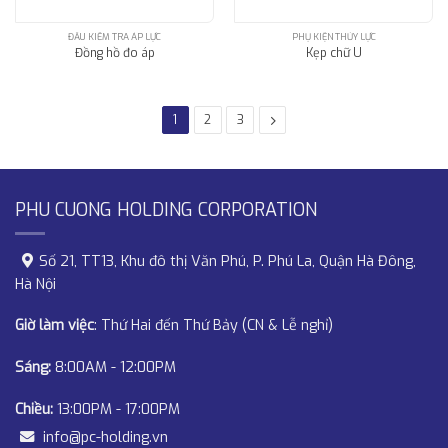
ĐẦU KIỂM TRA ÁP LỰC
PHỤ KIỆN THỦY LỰC
Đồng hồ đo áp
Kẹp chữ U
1
2
3
PHU CUONG HOLDING CORPORATION
Số 21, TT13, Khu đô thị Văn Phú, P. Phú La, Quận Hà Đông,
Hà Nội
Giờ làm việc
: Thứ Hai đến Thứ Bảy (CN & Lễ nghỉ)
Sáng:
8:00AM - 12:00PM
Chiều:
13:00PM - 17:00PM
info@pc-holding.vn