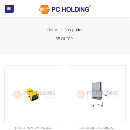
Skip
to
content
Home
/
Sản phẩm
FILTER
THIẾT BỊ (MÁY) LÀM ỐNG MỀM
ĐẦU NỐI ỐNG CỨNG DIN2353