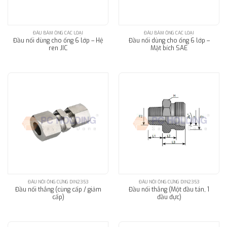
ĐẦU BẤM ỐNG CÁC LOẠI
ĐẦU BẤM ỐNG CÁC LOẠI
Đầu nối dùng cho ống 6 lớp – Hệ
Đầu nối dùng cho ống 6 lớp –
ren JIC
Mặt bích SAE
ĐẦU NỐI ỐNG CỨNG DIN2353
ĐẦU NỐI ỐNG CỨNG DIN2353
Đầu nối thẳng (cùng cấp / giảm
Đầu nối thẳng (Một đầu tán, 1
cấp)
đầu đực)