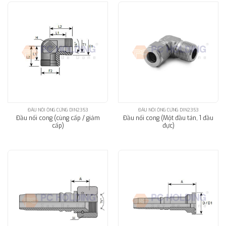
ĐẦU NỐI ỐNG CỨNG DIN2353
ĐẦU NỐI ỐNG CỨNG DIN2353
Đầu nối cong (cùng cấp / giảm
Đầu nối cong (Một đầu tán, 1 đầu
cấp)
đực)