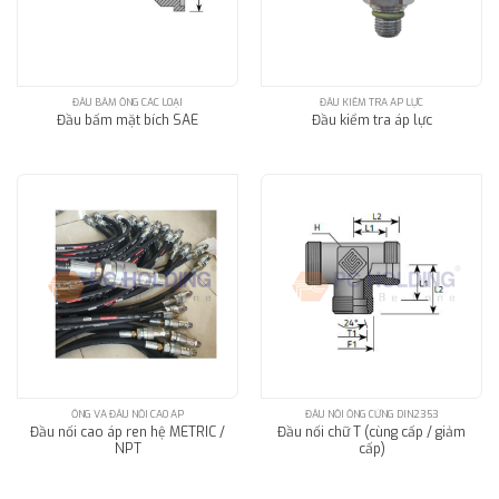
ĐẦU BẤM ỐNG CÁC LOẠI
ĐẦU KIỂM TRA ÁP LỰC
Đầu bấm mặt bích SAE
Đầu kiểm tra áp lực
ỐNG VÀ ĐẦU NỐI CAO ÁP
ĐẦU NỐI ỐNG CỨNG DIN2353
Đầu nối cao áp ren hệ METRIC /
Đầu nối chữ T (cùng cấp / giảm
NPT
cấp)