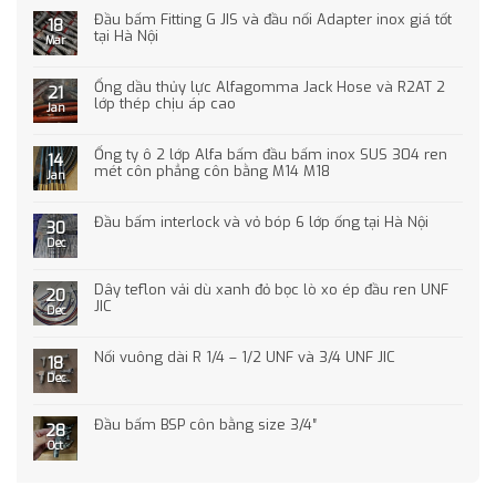
Đầu bấm Fitting G JIS và đầu nối Adapter inox giá tốt
18
tại Hà Nội
Mar
Ống dầu thủy lực Alfagomma Jack Hose và R2AT 2
21
lớp thép chịu áp cao
Jan
Ống ty ô 2 lớp Alfa bấm đầu bấm inox SUS 304 ren
14
mét côn phẳng côn bằng M14 M18
Jan
Đầu bấm interlock và vỏ bóp 6 lớp ống tại Hà Nội
30
Dec
Dây teflon vải dù xanh đỏ bọc lò xo ép đầu ren UNF
20
JIC
Dec
Nối vuông dài R 1/4 – 1/2 UNF và 3/4 UNF JIC
18
Dec
Đầu bấm BSP côn bằng size 3/4″
28
Oct