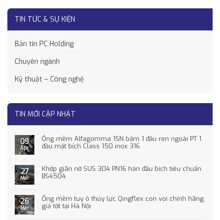
TIN TỨC & SỰ KIỆN
Bản tin PC Holding
Chuyên ngành
Kỹ thuật – Công nghệ
TIN MỚI CẬP NHẬT
Ống mềm Alfagomma 1SN bấm 1 đầu ren ngoài PT 1
09
đầu mặt bích Class 150 inox 316
Apr
Khớp giãn nở SUS 304 PN16 hàn đầu bích tiêu chuẩn
27
BS4504
Mar
Ống mềm tuy ô thủy lực Qingflex con voi chính hãng
26
giá tốt tại Hà Nội
Mar