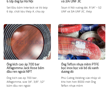
6 lớp ống tại Hà Nội
và 3/4 UNF JIC
Set Đầu bấm Interlock và Vỏ bóp
Soạn ít Nối vuông dài, R 1/4″ – 1/2
6 lớp, chất liệu thép A, chịu áp
UNF và 3/4 UNF JIC, thép
Ống kích cao áp 700 bar
Ống Teflon nhựa mềm PTFE
Alfagomma Jack Hose bấm
bọc inox bọc vải bố dù xanh
đầu ren ngoài NPT
dương đỏ
Ống kích cao áp 700 bar,
Phú Cường Holding vừa nhập về
Alfagomma, size 1/4″, 3/8″, 1/2″
kho hơn hơn 8000 mét Ống
bấm đầu ren ngoài
Teflon nhựa mềm