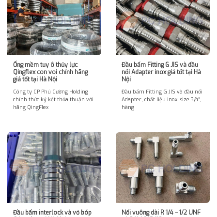
Ống mềm tuy ô thủy lực
Đầu bấm Fitting G JIS và đầu
Qingflex con voi chính hãng
nối Adapter inox giá tốt tại Hà
giá tốt tại Hà Nội
Nội
Công ty CP Phú Cường Holding
Đầu bấm Fitting G JIS và đầu nối
chính thức ký kết thỏa thuận với
Adapter, chất liệu inox, size 3/4″,
hãng QingFlex
hàng
Đầu bấm interlock và vỏ bóp
Nối vuông dài R 1/4 – 1/2 UNF