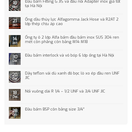
Đầu bấm Fitting G JIS và đầu nối Adapter inox giá tốt
18
tại Hà Nội
Mar
Ống dầu thủy lực Alfagomma Jack Hose và R2AT 2
21
lớp thép chịu áp cao
Jan
Ống ty ô 2 lớp Alfa bấm đầu bấm inox SUS 304 ren
14
mét côn phẳng côn bằng M14 M18
Jan
Đầu bấm interlock và vỏ bóp 6 lớp ống tại Hà Nội
30
Dec
Dây teflon vải dù xanh đỏ bọc lò xo ép đầu ren UNF
20
JIC
Dec
Nối vuông dài R 1/4 – 1/2 UNF và 3/4 UNF JIC
18
Dec
Đầu bấm BSP côn bằng size 3/4″
28
Oct