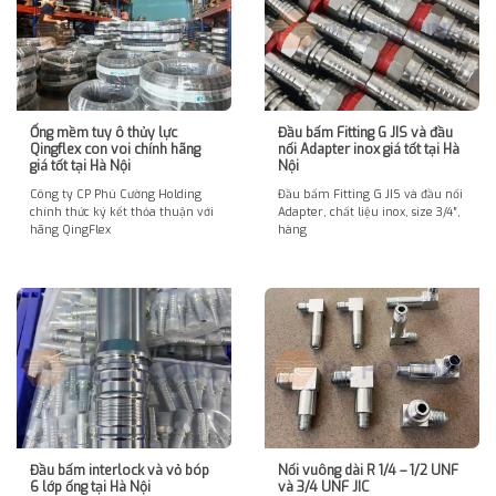
Ống mềm tuy ô thủy lực
Đầu bấm Fitting G JIS và đầu
Qingflex con voi chính hãng
nối Adapter inox giá tốt tại Hà
giá tốt tại Hà Nội
Nội
Công ty CP Phú Cường Holding
Đầu bấm Fitting G JIS và đầu nối
chính thức ký kết thỏa thuận với
Adapter, chất liệu inox, size 3/4″,
hãng QingFlex
hàng
Đầu bấm interlock và vỏ bóp
Nối vuông dài R 1/4 – 1/2 UNF
6 lớp ống tại Hà Nội
và 3/4 UNF JIC