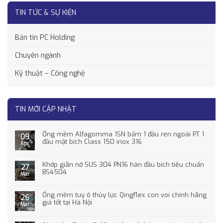
TIN TỨC & SỰ KIỆN
Bản tin PC Holding
Chuyên ngành
Kỹ thuật – Công nghệ
TIN MỚI CẬP NHẬT
Ống mềm Alfagomma 1SN bấm 1 đầu ren ngoài PT 1
09
đầu mặt bích Class 150 inox 316
Apr
Khớp giãn nở SUS 304 PN16 hàn đầu bích tiêu chuẩn
27
BS4504
Mar
Ống mềm tuy ô thủy lực Qingflex con voi chính hãng
26
giá tốt tại Hà Nội
Mar