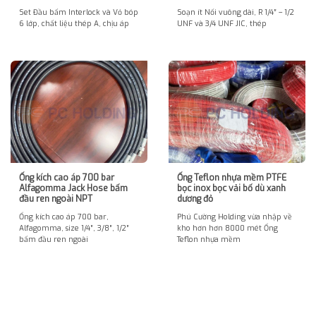
Set Đầu bấm Interlock và Vỏ bóp
Soạn ít Nối vuông dài, R 1/4″ – 1/2
6 lớp, chất liệu thép A, chịu áp
UNF và 3/4 UNF JIC, thép
Ống kích cao áp 700 bar
Ống Teflon nhựa mềm PTFE
Alfagomma Jack Hose bấm
bọc inox bọc vải bố dù xanh
đầu ren ngoài NPT
dương đỏ
Ống kích cao áp 700 bar,
Phú Cường Holding vừa nhập về
Alfagomma, size 1/4″, 3/8″, 1/2″
kho hơn hơn 8000 mét Ống
bấm đầu ren ngoài
Teflon nhựa mềm