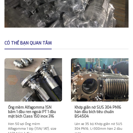
CÓ THỂ BẠN QUAN TÂM
Ống mềm Alfagomma 1SN
Khớp giãn nở SUS 304 PN16
bấm 1 đầu ren ngoài PT 1 đầu
hàn đầu bích tiêu chuẩn
mặt bích Class 150 inox 316
BS4504
Hơn 50 sợi Ống mềm
Lên xe 35 bộ Khớp giãn nở SUS
Alfagomma 1 lớp (1SN/ 1AT), size
304 PN16, L=300mm hàn 2 đầu