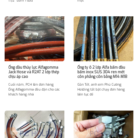
1.1/2″ bấm 1 đầu
mặt
Ống dầu thủy lực Alfagomma
Ống ty ô 2 lớp Alfa bấm đầu
Jack Hose và R2AT 2 lớp thép
bấm inox SUS 304 ren mét
chịu áp cao
côn phẳng côn bằng M14 M18
Cuối năm, PCH lên đơn hàng
Gần Tết, anh em Phú Cường
Ống Alfagomma đều đặn cho các
Holding tất bật chạy đơn hàng
khách hàng nhà
liên tục để