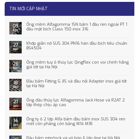
TIN MỚI CẬP NHẬT
Ống mềm Alfagomma 1SN bấm 1 đầu ren ngoài PT 1
09
đầu mặt bích Class 150 inox 316
Apr
Khớp giãn nở SUS 304 PN16 hàn đầu bích tiêu chuẩn
27
BS4504
Mar
Ống mềm tuy ô thủy lực Qingflex con voi chính hãng
26
giá tốt tại Hà Nội
Mar
Đầu bấm Fitting G JIS và đầu nối Adapter inox giá tốt
18
tại Hà Nội
Mar
Ống dầu thủy lực Alfagomma Jack Hose và R2AT 2
21
lớp thép chịu áp cao
Jan
Ống ty ô 2 lớp Alfa bấm đầu bấm inox SUS 304 ren
14
mét côn phẳng côn bằng M14 M18
Jan
Đầu bấm interlock và vỏ bóp 6 lớp ống tại Hà Nội