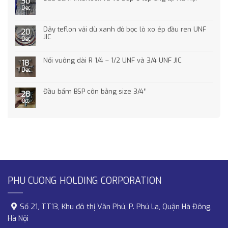
30
Dec
Dây teflon vải dù xanh đỏ bọc lò xo ép đầu ren UNF
20
JIC
Dec
Nối vuông dài R 1/4 – 1/2 UNF và 3/4 UNF JIC
18
Dec
Đầu bấm BSP côn bằng size 3/4″
28
Oct
PHU CUONG HOLDING CORPORATION
Số 21, TT13, Khu đô thị Văn Phú, P. Phú La, Quận Hà Đông,
Hà Nội