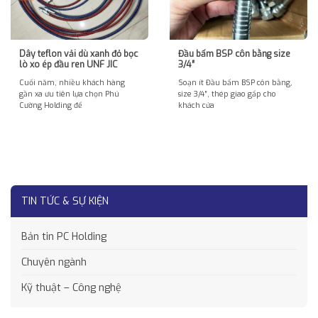
Dây teflon vải dù xanh đỏ bọc
Đầu bấm BSP côn bằng size
lò xo ép đầu ren UNF JIC
3/4″
Cuối năm, nhiều khách hàng
Soạn ít Đầu bấm BSP côn bằng,
gần xa ưu tiên lựa chọn Phú
size 3/4″, thép giao gấp cho
Cường Holding để
khách cửa
TIN TỨC & SỰ KIỆN
Bản tin PC Holding
Chuyên ngành
Kỹ thuật – Công nghệ