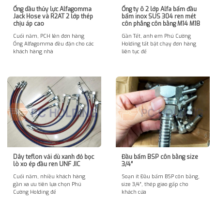
Ống dầu thủy lực Alfagomma
Ống ty ô 2 lớp Alfa bấm đầu
Jack Hose và R2AT 2 lớp thép
bấm inox SUS 304 ren mét
chịu áp cao
côn phẳng côn bằng M14 M18
Cuối năm, PCH lên đơn hàng
Gần Tết, anh em Phú Cường
Ống Alfagomma đều đặn cho các
Holding tất bật chạy đơn hàng
khách hàng nhà
liên tục để
Dây teflon vải dù xanh đỏ bọc
Đầu bấm BSP côn bằng size
lò xo ép đầu ren UNF JIC
3/4″
Cuối năm, nhiều khách hàng
Soạn ít Đầu bấm BSP côn bằng,
gần xa ưu tiên lựa chọn Phú
size 3/4″, thép giao gấp cho
Cường Holding để
khách cửa