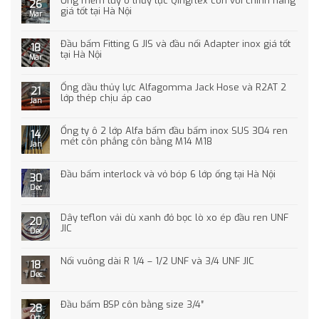
Ống mềm tuy ô thủy lực Qingflex con voi chính hãng
26
giá tốt tại Hà Nội
Mar
Đầu bấm Fitting G JIS và đầu nối Adapter inox giá tốt
18
tại Hà Nội
Mar
Ống dầu thủy lực Alfagomma Jack Hose và R2AT 2
21
lớp thép chịu áp cao
Jan
Ống ty ô 2 lớp Alfa bấm đầu bấm inox SUS 304 ren
14
mét côn phẳng côn bằng M14 M18
Jan
Đầu bấm interlock và vỏ bóp 6 lớp ống tại Hà Nội
30
Dec
Dây teflon vải dù xanh đỏ bọc lò xo ép đầu ren UNF
20
JIC
Dec
Nối vuông dài R 1/4 – 1/2 UNF và 3/4 UNF JIC
18
Dec
Đầu bấm BSP côn bằng size 3/4″
28
Oct