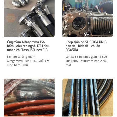
Ống mềm Alfagomma 1SN
Khớp giãn nở SUS 304 PN16
bấm 1 đầu ren ngoài PT 1 đầu
hàn đầu bích tiêu chuẩn
mặt bích Class 150 inox 316
BS4504
Hơn 50 sợi Ống mềm
Lên xe 35 bộ Khớp giãn nở SUS
Alfagomma 1 lớp (1SN/ 1AT), size
304 PN16, L=300mm hàn 2 đầu
1.1/2″ bấm 1 đầu
mặt