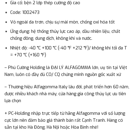
Gia cố: bện 2 lớp thép cường độ cao
Code: 1002473
Vỏ ngoài da trơn, chịu sự mài mòn, chống oxi hóa tốt
Ứng dụng: hệ thống thủy lực cao áp, dầu nhiên liệu, chất
chống đông, dung dịch, không khí và nước.
Nhiệt độ: -40 °C +100 °C (-40 °F +212 °F)/ không khí tối đa T
= +70 °C (+160 °F)
– Phú Cường Holding là ĐẠI LÝ ALFAGOMMA lớn, uy tín tại Việt
Nam, luôn có đầy đủ CO/ CQ chứng minh nguồn gốc xuất xứ
– Thương hiệu Alfagomma Italy lâu đời, phát triển hơn 60 năm,
được nhiều khách nhà máy, cửa hàng gia công thủy lực ưu tiên
lựa chọn
+ PC-Holding nhập trực tiếp từ hãng Alfagomma với số lượng
cực lớn nên đảm bảo giá thành bán rất Cạnh Tranh. Hàng có
sẵn tại kho Hà Đông, Hà Nội hoặc Hòa Bình nhé!