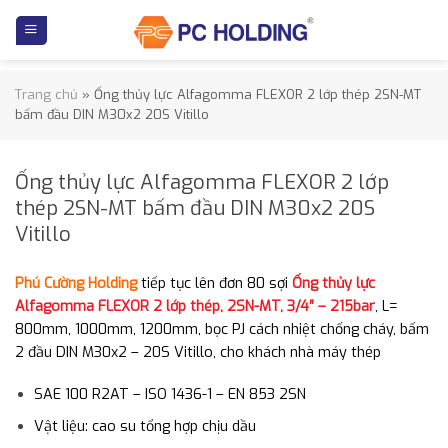
Skip
to
content
Trang chủ
»
Ống thủy lực Alfagomma FLEXOR 2 lớp thép 2SN-MT
bấm đầu DIN M30x2 20S Vitillo
Ống thủy lực Alfagomma FLEXOR 2 lớp
thép 2SN-MT bấm đầu DIN M30x2 20S
Vitillo
Phú Cường Holding
tiếp tục lên đơn 80 sợi
Ống thủy lực
Alfagomma FLEXOR 2 lớp thép, 2SN-MT, 3/4″ – 215bar
, L=
800mm, 1000mm, 1200mm, bọc PJ cách nhiệt chống cháy, bấm
2 đầu DIN M30x2 – 20S Vitillo, cho khách nhà máy thép
SAE 100 R2AT – ISO 1436-1 – EN 853 2SN
Vật liệu: cao su tổng hợp chịu dầu