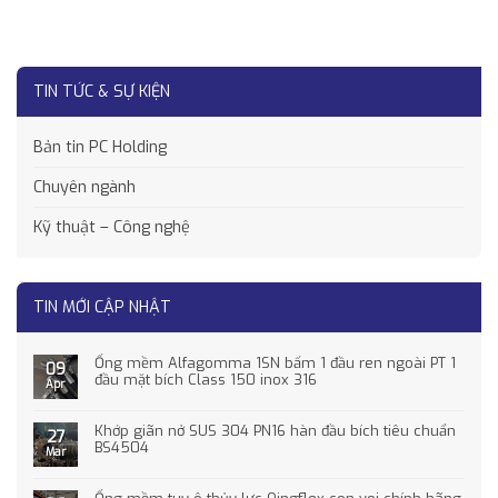
TIN TỨC & SỰ KIỆN
Bản tin PC Holding
Chuyên ngành
Kỹ thuật – Công nghệ
TIN MỚI CẬP NHẬT
Ống mềm Alfagomma 1SN bấm 1 đầu ren ngoài PT 1
09
đầu mặt bích Class 150 inox 316
Apr
Khớp giãn nở SUS 304 PN16 hàn đầu bích tiêu chuẩn
27
BS4504
Mar