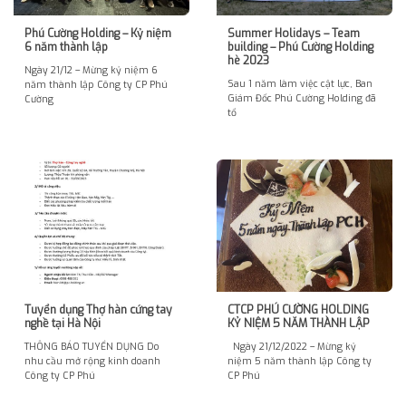
Phú Cường Holding – Kỷ niệm
Summer Holidays – Team
6 năm thành lập
building – Phú Cường Holding
hè 2023
Ngày 21/12 – Mừng kỷ niệm 6
Sau 1 năm làm việc cật lực, Ban
năm thành lập Công ty CP Phú
Giám Đốc Phú Cường Holding đã
Cường
tổ
Tuyển dụng Thợ hàn cứng tay
CTCP PHÚ CƯỜNG HOLDING
nghề tại Hà Nội
KỶ NIỆM 5 NĂM THÀNH LẬP
THÔNG BÁO TUYỂN DỤNG Do
Ngày 21/12/2022 – Mừng kỷ
nhu cầu mở rộng kinh doanh
niệm 5 năm thành lập Công ty
Công ty CP Phú
CP Phú