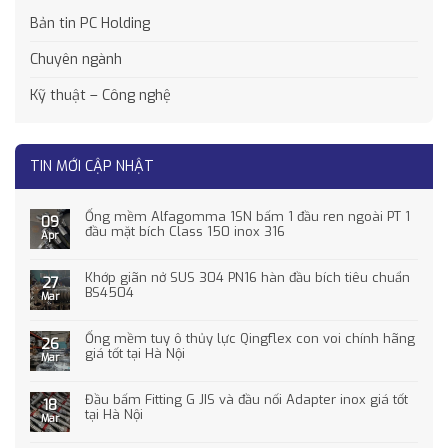
Bản tin PC Holding
Chuyên ngành
Kỹ thuật – Công nghệ
TIN MỚI CẬP NHẬT
Ống mềm Alfagomma 1SN bấm 1 đầu ren ngoài PT 1
09
đầu mặt bích Class 150 inox 316
Apr
Khớp giãn nở SUS 304 PN16 hàn đầu bích tiêu chuẩn
27
BS4504
Mar
Ống mềm tuy ô thủy lực Qingflex con voi chính hãng
26
giá tốt tại Hà Nội
Mar
Đầu bấm Fitting G JIS và đầu nối Adapter inox giá tốt
18
tại Hà Nội
Mar