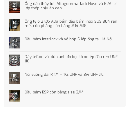
Ống dầu thủy lực Alfagomma Jack Hose và R2AT 2
21
lớp thép chịu áp cao
Jan
Ống ty ô 2 lớp Alfa bấm đầu bấm inox SUS 304 ren
14
mét côn phẳng côn bằng M14 M18
Jan
Đầu bấm interlock và vỏ bóp 6 lớp ống tại Hà Nội
30
Dec
Dây teflon vải dù xanh đỏ bọc lò xo ép đầu ren UNF
20
JIC
Dec
Nối vuông dài R 1/4 – 1/2 UNF và 3/4 UNF JIC
18
Dec
Đầu bấm BSP côn bằng size 3/4″
28
Oct