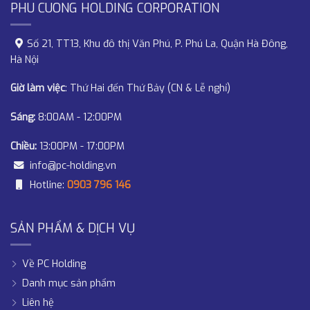
PHU CUONG HOLDING CORPORATION
Số 21, TT13, Khu đô thị Văn Phú, P. Phú La, Quận Hà Đông,
Hà Nội
Giờ làm việc
: Thứ Hai đến Thứ Bảy (CN & Lễ nghỉ)
Sáng:
8:00AM - 12:00PM
Chiều:
13:00PM - 17:00PM
info@pc-holding.vn
Hotline:
0903 796 146
SẢN PHẨM & DỊCH VỤ
Về PC Holding
Danh mục sản phẩm
Liên hệ