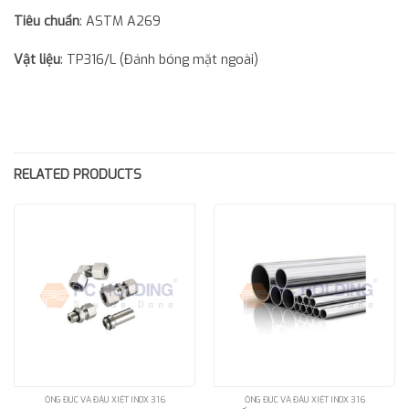
Tiêu chuẩn
: ASTM A269
Vật liệu
: TP316/L (Đánh bóng mặt ngoài)
RELATED PRODUCTS
ỐNG ĐÚC VÀ ĐẦU XIẾT INOX 316
ỐNG ĐÚC VÀ ĐẦU XIẾT INOX 316