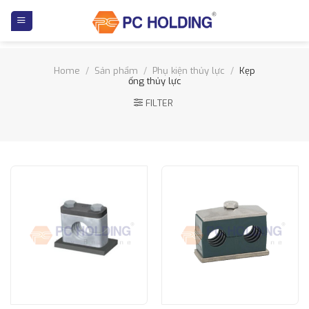
Skip
to
content
Home
/
Sản phẩm
/
Phụ kiện thủy lực
/
Kẹp
ống thủy lực
FILTER