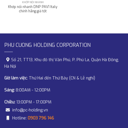
KHỚP NỐI NHANH
Khớp nối nhanh DNP PAV1 Italy
chính hãng giá tốt
PHU CUONG HOLDING CORPORATION
Số 21, TT13, Khu đô thị Văn Phú, P. Phú La, Quận Hà Đông,
Hà Nội
Giờ làm việc
: Thứ Hai đến Thứ Bảy (CN & Lễ nghỉ)
Sáng:
8:00AM - 12:00PM
Chiều:
13:00PM - 17:00PM
info@pc-holding.vn
Hotline:
0903 796 146