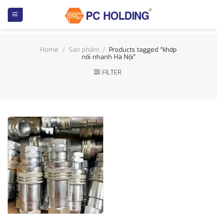
Skip
to
content
Home
/
Sản phẩm
/
Products tagged “khớp
nối nhanh Hà Nội”
FILTER